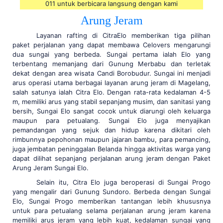
011 untuk berbicara langsung dengan kami
Arung Jeram
Layanan rafting di CitraElo memberikan tiga pilihan
paket perjalanan yang dapat membawa Celovers mengarungi
dua sungai yang berbeda. Sungai pertama ialah Elo yang
terbentang memanjang dari Gunung Merbabu dan terletak
dekat dengan area wisata Candi Borobudur. Sungai ini menjadi
arus operasi utama berbagai layanan arung jeram di Magelang,
salah satunya ialah Citra Elo. Dengan rata-rata kedalaman 4-5
m, memiliki arus yang stabil sepanjang musim, dan sanitasi yang
bersih, Sungai Elo sangat cocok untuk diarungi oleh keluarga
maupun para petualang. Sungai Elo juga menyajikan
pemandangan yang sejuk dan hidup karena dikitari oleh
rimbunnya pepohonan maupun jajaran bambu, para pemancing,
juga jembatan peninggalan Belanda hingga aktivitas warga yang
dapat dilihat sepanjang perjalanan arung jeram dengan Paket
Arung Jeram Sungai Elo.
Selain itu, Citra Elo juga beroperasi di Sungai Progo
yang mengalir dari Gunung Sundoro. Berbeda dengan Sungai
Elo, Sungai Progo memberikan tantangan lebih khususnya
untuk para petualang selama perjalanan arung jeram karena
memiliki arus jeram yang lebih kuat, kedalaman sungai yang