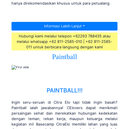
hanya direkomendasikan khusus untuk para petualang.
Informasi Lebih Lanjut
Hubungi kami melalui telepon +62293 788435 atau
melalui whatsapp +62 811-2585-010 | +62 811-2585-
011 untuk berbicara langsung dengan kami
Paintball
PAINTBALL!!!
Ingin seru-seruan di Citra Elo tapi tidak ingin basah?
Paintball ialah jawabannya! CElovers dapat menikmati
persaingan sehat dan merekatkan hubungan kedekatan
dengan teman, rekan kerja, maupun keluarga melalui
kegiatan ini! Basecamp CitraElo memiliki lahan yang luas