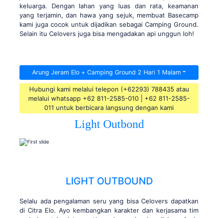
keluarga. Dengan lahan yang luas dan rata, keamanan
yang terjamin, dan hawa yang sejuk, membuat Basecamp
kami juga cocok untuk dijadikan sebagai Camping Ground.
Selain itu Celovers juga bisa mengadakan api unggun loh!
Arung Jeram Elo + Camping Ground 2 Hari 1 Malam
Hubungi kami melalui telepon (+62293) 788435 atau
melalui whatsapp +62 811-2585-010 | +62 811-2585-
011 untuk berbicara langsung dengan kami
Light Outbond
LIGHT OUTBOUND
Selalu ada pengalaman seru yang bisa Celovers dapatkan
di Citra Elo. Ayo kembangkan karakter dan kerjasama tim