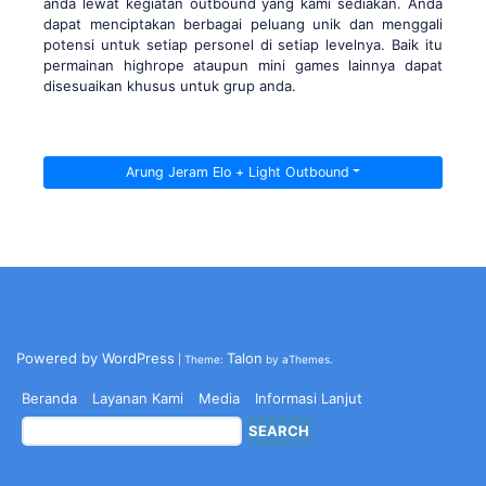
anda lewat kegiatan outbound yang kami sediakan. Anda
dapat menciptakan berbagai peluang unik dan menggali
potensi untuk setiap personel di setiap levelnya. Baik itu
permainan highrope ataupun mini games lainnya dapat
disesuaikan khusus untuk grup anda.
Arung Jeram Elo + Light Outbound
Powered by WordPress
Talon
|
Theme:
by aThemes.
Beranda
Layanan Kami
Media
Informasi Lanjut
Search