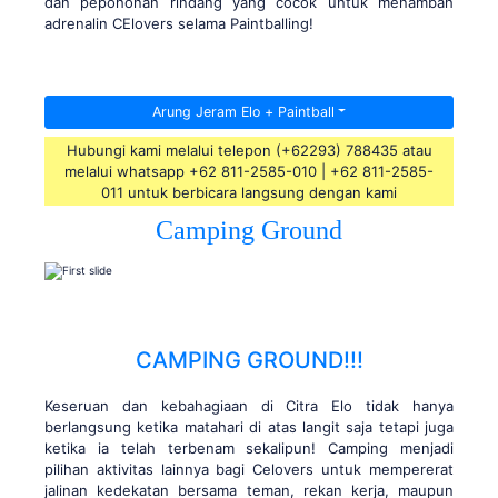
dan pepohonan rindang yang cocok untuk menambah
adrenalin CElovers selama Paintballing!
Arung Jeram Elo + Paintball
Hubungi kami melalui telepon (+62293) 788435 atau
melalui whatsapp +62 811-2585-010 | +62 811-2585-
011 untuk berbicara langsung dengan kami
Camping Ground
CAMPING GROUND!!!
Keseruan dan kebahagiaan di Citra Elo tidak hanya
berlangsung ketika matahari di atas langit saja tetapi juga
ketika ia telah terbenam sekalipun! Camping menjadi
pilihan aktivitas lainnya bagi Celovers untuk mempererat
jalinan kedekatan bersama teman, rekan kerja, maupun